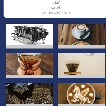
کمکس
کلد برو
​​​​​​​و تمام گجت های دمی