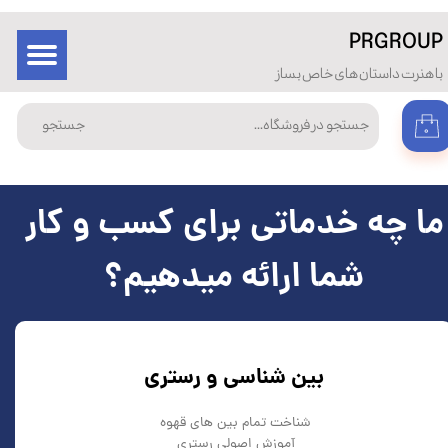
​PRGROUP
حساب کاربری من
ورود
/
ثبت نام در
با هنرت داستان های خاص بساز
سایت
تغییر گذر واژه
جستجو
۰
سفارشات
خروج از حساب کاربری
ما چه خدماتی برای کسب و کار
شما ارائه میدهیم؟
بین شناسی و رستری
شناخت تمام بین های قهوه
آموزش اصولی رستری